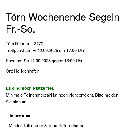
Sportbootführerschein
Binnen
Törn Wochenende Segeln
Sportküstenschifferschein
Fr.-So.
(SKS)
Seeschifferschein
Törn Nummer: 2470
(SSS)
Treffpunkt am Fr 12.09.2025 um 17:00 Uhr
Short
Ende am So 14.09.2025 gegen 16:00 Uhr
Range
Certificate
Ort:
Heiligenhafen
(SRC)
Es sind noch Plätze frei.
UKW-
Minimale Teilnehmerzahl ist noch nicht erreicht. Bitte melden
Sprechfunk
Sie sich an.
Binnen
(UBI)
Teilnehmer
Pyro-
Mindestteilnehmer 3, max. 6 Teilnehmer
Schein