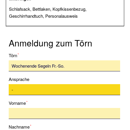
Schlafsack, Bettlaken, Kopfkissenbezug,
Modul
Geschirrhandtuch, Personalausweis
Rettungsmanöver
Modul
Schwerwetter
Anmeldung zum Törn
Modul
Pflichtfeld
Törn
*
Winterarbeiten
Informationen
Ansprache
Wir
unsere
Flotte
Pflichtfeld
Vorname
*
Solveig
Führerscheininfo
Pflichtfeld
Nachname
*