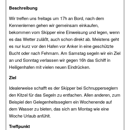
(FKN)
Beschreibung
Wir treffen uns freitags um 17h an Bord, nach dem
Veranstaltungen
Kennenlernen gehen wir gemeinsam einkaufen,
Praxis
bekommen vom Skipper eine Einweisung und legen, wenn
es das Wetter zuläßt, auch schon direkt ab. Meistens geht
Jollensegeln
es nur kurz vor den Hafen vor Anker in eine geschützte
Bucht oder nach Fehmarn. Am Samstag segeln wir ein Ziel
Sbf
an und Sonntag verlassen wir gegen 16h das Schiff in
See
Heiligenhafen mit vielen neuen Eindrücken.
(für
Autodidakten)
Ziel
SKS
Idealerweise schafft es der Skipper bei Schnupperseglern
SportKüstenSchiffer
den Kitzel für das Segeln zu entfachen. Allen anderen, zum
Beispiel den Gelegenheitsseglern ein Wochenende auf
SSS
dem Wasser zu bieten, das sich am Montag wie eine
Praxis
Woche Urlaub anfühlt.
Ostsee
Treffpunkt
SportSeeSchiffer