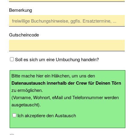
Download
Bemerkung
Tools
Stellenangebote
Gutscheincode
Fundbüro
Partner
Soll es sich um eine Umbuchung handeln?
persönliche
Bitte mache hier ein Häkchen, um uns den
Beratung
Datenaustausch innerhalb der Crew für Deinen Törn
zu ermöglichen.
Kontakt
(Vorname, Wohnort, eMail und Telefonnummer werden
Impressum
ausgetauscht).
Ich akzeptiere den Austausch