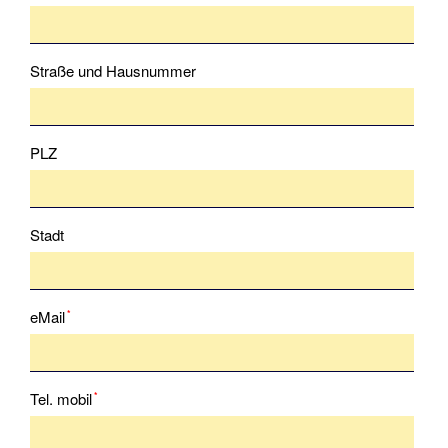
Sbf
See
Straße und Hausnummer
Führerschein
Binnen
SportKüstenSchiffer
PLZ
(SKS)
SportSeeSchiffer
(SSS)
Stadt
Service
Aktuelles
Pflichtfeld
eMail
*
Anfahrt
Buchungskalender
Pflichtfeld
Tel. mobil
*
Gutschein