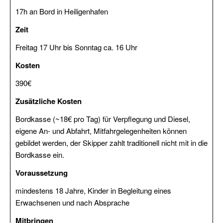
17h an Bord in Heiligenhafen
Urlaubstörns
Zeit
Wochenendtörns
Freitag 17 Uhr bis Sonntag ca. 16 Uhr
Skippertraining
Kosten
/
Erfahrung
390€
sammeln
Zusätzliche Kosten
Modul
Bordkasse (~18€ pro Tag) für Verpflegung und Diesel,
Hafenmanöver
eigene An- und Abfahrt, Mitfahrgelegenheiten können
gebildet werden, der Skipper zahlt traditionell nicht mit in die
Modul
Bordkasse ein.
Nachtfahrt
Voraussetzung
Modul
Navigation
mindestens 18 Jahre, Kinder in Begleitung eines
Erwachsenen und nach Absprache
Modul
Mitbringen
Radartraining