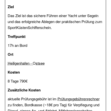
(FKN)
Ziel
Das Ziel ist das sichere Führen einer Yacht unter Segeln
Veranstaltungen
und das erfolgreiche Ablegen der praktischen Prüfung zum
Praxis
SportKüstenSchifferschein.
Treffpunkt
Jollensegeln
17h an Bord
Sbf
See
Ort
(für
Heiligenhafen - Ostsee
Autodidakten)
Kosten
SKS
SportKüstenSchiffer
8 Tage 790€
Zusätzliche Kosten
SSS
Praxis
aktuelle Prüfungsgebühr ist im
Prüfungsgebührenrechner
Ostsee
zu finden, Bordkasse (~18€ pro Tag) für Verpflegung und
SportSeeSchiffer
Diesel, eigene An- und Abfahrt, Mitfahrgelegenheiten