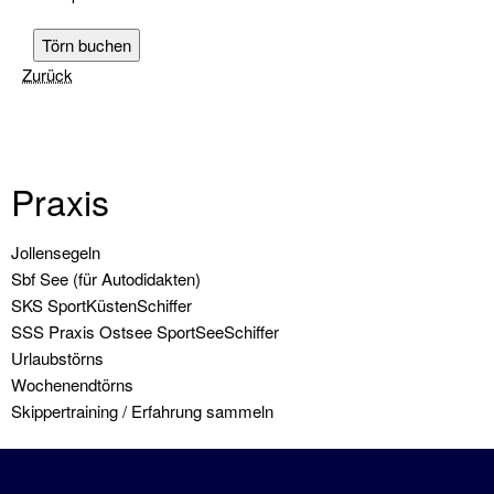
Törn buchen
Zurück
Praxis
Navigation
Jollensegeln
überspringen
Sbf See (für Autodidakten)
SKS SportKüstenSchiffer
SSS Praxis Ostsee SportSeeSchiffer
Urlaubstörns
Wochenendtörns
Skippertraining / Erfahrung sammeln