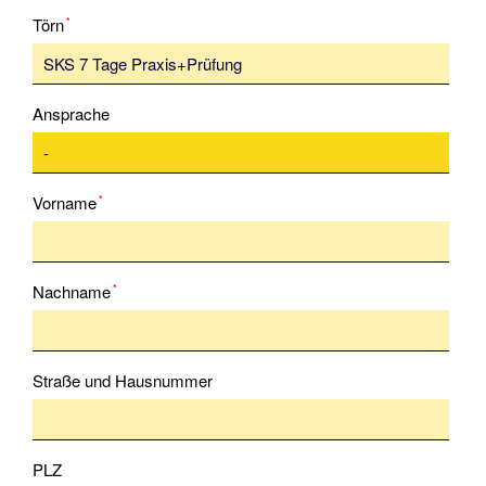
Pflichtfeld
Törn
*
Modul
Rettungsmanöver
Modul
Ansprache
Schwerwetter
Modul
Pflichtfeld
Vorname
*
Winterarbeiten
Informationen
Pflichtfeld
Nachname
*
Wir
unsere
Flotte
Straße und Hausnummer
Solveig
Führerscheininfo
PLZ