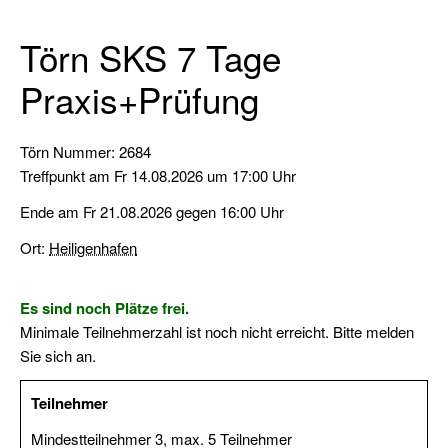
Sportbootführerschein
Binnen
Törn SKS 7 Tage
Sportküstenschifferschein
Praxis+Prüfung
(SKS)
Seeschifferschein
Törn Nummer: 2684
(SSS)
Treffpunkt am Fr 14.08.2026 um 17:00 Uhr
Short
Ende am Fr 21.08.2026 gegen 16:00 Uhr
Range
Certificate
Ort:
Heiligenhafen
(SRC)
Es sind noch Plätze frei.
UKW-
Minimale Teilnehmerzahl ist noch nicht erreicht. Bitte melden
Sprechfunk
Sie sich an.
Binnen
(UBI)
Teilnehmer
Pyro-
Mindestteilnehmer 3, max. 5 Teilnehmer
Schein