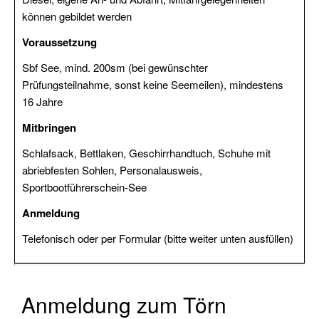
können gebildet werden
Urlaubstörns
Voraussetzung
Wochenendtörns
Sbf See, mind. 200sm (bei gewünschter
Skippertraining
Prüfungsteilnahme, sonst keine Seemeilen), mindestens
/
16 Jahre
Erfahrung
Mitbringen
sammeln
Schlafsack, Bettlaken, Geschirrhandtuch, Schuhe mit
Modul
abriebfesten Sohlen, Personalausweis,
Hafenmanöver
Sportbootführerschein-See
Modul
Anmeldung
Nachtfahrt
Telefonisch oder per Formular (bitte weiter unten ausfüllen)
Modul
Navigation
Anmeldung zum Törn
Modul
Radartraining