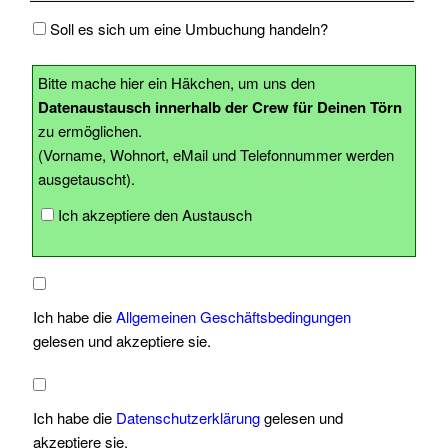
Soll es sich um eine Umbuchung handeln?
Download
Tools
Bitte mache hier ein Häkchen, um uns den
Datenaustausch innerhalb der Crew für Deinen Törn
Stellenangebote
zu ermöglichen.
Fundbüro
(Vorname, Wohnort, eMail und Telefonnummer werden
ausgetauscht).
Partner
Ich akzeptiere den Austausch
persönliche
Beratung
Kontakt
Ich habe die
Allgemeinen Geschäftsbedingungen
gelesen und akzeptiere sie.
Impressum
Ich habe die
Datenschutzerklärung
gelesen und
akzeptiere sie.