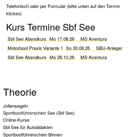
Telefonisch oder per Formular (bitte unten auf den Termin
Modul
klicken)
Rettungsmanöver
Kurs Termine Sbf See
Modul
Schwerwetter
Sbf See Abendkurs
Mo 17.08.26
MS Aventura
Motorboot Praxis Variante 1
So 30.08.26
SBU-Anleger
Modul
Winterarbeiten
Sbf See Abendkurs
Mo 26.10.26
MS Aventura
Informationen
Wir
Theorie
unsere
Flotte
Navigation
Jollensegeln
überspringen
Sportbootführerschein See (Sbf See)
Solveig
Online-Kurse
Führerscheininfo
Sbf See für Autodidakten
Sportbootführerschein Binnen