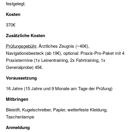
festgelegt.
Urlaubstörns
Kosten
Wochenendtörns
370€
Skippertraining
Zusätzliche Kosten
/
Erfahrung
Prüfungsgebühr
, Ärztliches Zeugnis (~40€),
sammeln
Navigationsbesteck (ab 19€), optional: Praxis-Pro-Paket mit 4
Praxistermine (1x Leinentraining, 2x Fahrtraining, 1x
Modul
Generalprobe) 45€.
Hafenmanöver
Voraussetzung
Modul
16 Jahre (15 Jahre und 9 Monate am Tage der Prüfung)
Nachtfahrt
Mitbringen
Modul
Bleistift, Kugelschreiber, Papier, wetterfeste Kleidung,
Navigation
Taschenlampe
Modul
Anmeldung
Radartraining