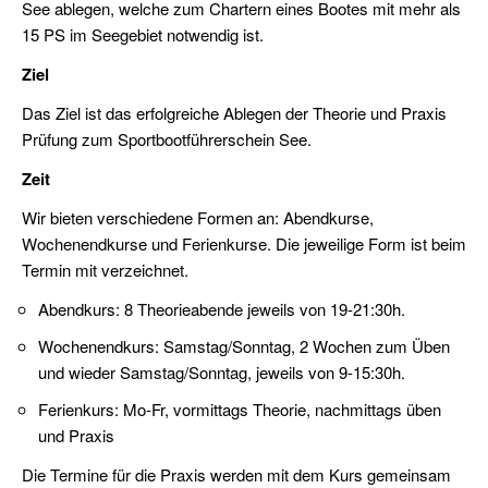
See ablegen, welche zum Chartern eines Bootes mit mehr als
(FKN)
15 PS im Seegebiet notwendig ist.
Veranstaltungen
Ziel
Praxis
Das Ziel ist das erfolgreiche Ablegen der Theorie und Praxis
Prüfung zum Sportbootführerschein See.
Jollensegeln
Zeit
Sbf
Wir bieten verschiedene Formen an: Abendkurse,
See
Wochenendkurse und Ferienkurse. Die jeweilige Form ist beim
(für
Termin mit verzeichnet.
Autodidakten)
Abendkurs: 8 Theorieabende jeweils von 19-21:30h.
SKS
SportKüstenSchiffer
Wochenendkurs: Samstag/Sonntag, 2 Wochen zum Üben
und wieder Samstag/Sonntag, jeweils von 9-15:30h.
SSS
Ferienkurs: Mo-Fr, vormittags Theorie, nachmittags üben
Praxis
und Praxis
Ostsee
SportSeeSchiffer
Die Termine für die Praxis werden mit dem Kurs gemeinsam