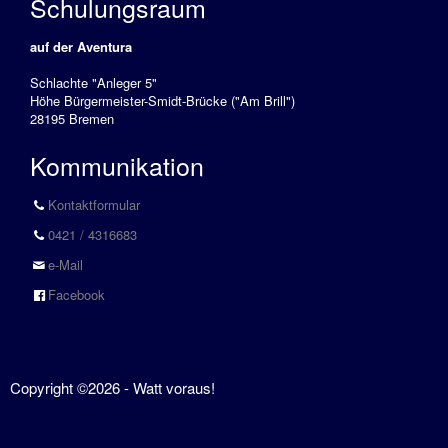
Schulungsraum
Download
auf der Aventura
Tools
Schlachte "Anleger 5"
Höhe Bürgermeister-Smidt-Brücke ("Am Brill")
Stellenangebote
28195 Bremen
Fundbüro
Kommunikation
Partner
Kontaktformular
persönliche
0421 / 4316683
Beratung
e-Mail
Kontakt
Facebook
Impressum
Copyright ©2026 - Watt voraus!