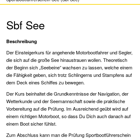
Binnen
Sportküstenschifferschein
Sbf See
(SKS)
Seeschifferschein
Beschreibung
(SSS)
Der Einsteigerkurs für angehende Motorbootfahrer und Segler,
Short
die sich auf die große See hinaustrauen wollen. Theoretisch
Range
der Beginn sich „Seebeine“ wachsen zu lassen, welche einem
Certificate
die Fähigkeit geben, sich trotz Schlingerns und Stampfens auf
(SRC)
dem Deck eines Schiffes zu bewegen.
Der Kurs beinhaltet die Grundkenntnisse der Navigation, der
UKW-
Wetterkunde und der Seemannschaft sowie die praktische
Sprechfunk
Vorbereitung auf die Prüfung. Im Ausreichend geübt wird auf
Binnen
einem richtigen Motorboot, so dass Du Dich auch danach auf
(UBI)
einem Boot sicher fühlst.
Pyro-
Zum Abschluss kann man die Prüfung Sportbootführerschein
Schein