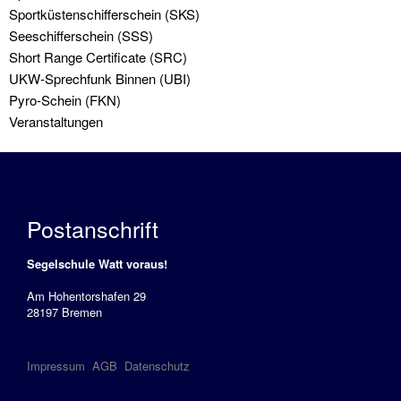
Sbf
Sportküstenschifferschein (SKS)
See
Seeschifferschein (SSS)
Short Range Certificate (SRC)
Führerschein
UKW-Sprechfunk Binnen (UBI)
Binnen
Pyro-Schein (FKN)
Veranstaltungen
SportKüstenSchiffer
(SKS)
SportSeeSchiffer
(SSS)
Postanschrift
Service
Segelschule Watt voraus!
Aktuelles
Am Hohentorshafen 29
Anfahrt
28197 Bremen
Buchungskalender
Impressum
AGB
Datenschutz
Gutschein