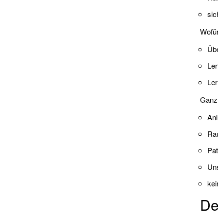
sic
Wofür 
Übe
Ler
Ler
Ganz 
Anl
Rau
Pat
Uns
kei
De