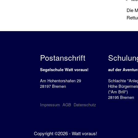
Die M
Rettu
Postanschrift
Schulun
Segelschule Watt voraus!
auf der Aventur
Am Hohentorshafen 29
Schlachte "Anleg
28197 Bremen
Höhe Bürgermeis
("Am Brill")
28195 Bremen
Impressum
AGB
Datenschutz
Copyright ©2026 - Watt voraus!