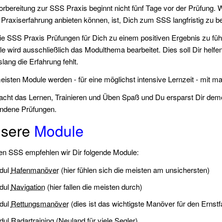
orbereitung zur SSS Praxis beginnt nicht fünf Tage vor der Prüfung. 
Praxiserfahrung anbieten können, ist, Dich zum SSS langfristig zu be
e SSS Praxis Prüfungen für Dich zu einem positiven Ergebnis zu füh
e wird ausschließlich das Modulthema bearbeitet. Dies soll Dir helfen
slang die Erfahrung fehlt.
eisten Module werden - für eine möglichst intensive Lernzeit - mit m
cht das Lernen, Trainieren und Üben Spaß und Du ersparst Dir demo
ndene Prüfungen.
sere
Module
en SSS empfehlen wir Dir folgende Module:
dul
Hafenmanöver
(hier fühlen sich die meisten am unsichersten)
dul
Navigation
(hier fallen die meisten durch)
dul
Rettungsmanöver
(dies ist das wichtigste Manöver für den Ernstfa
dul
Radartraining
(Neuland für viele Segler)