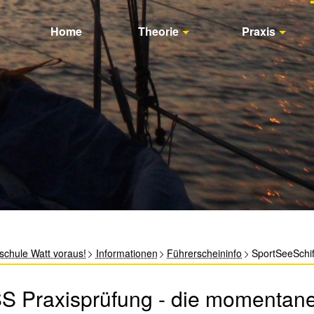
Home
Theorie
Praxis
schule Watt voraus!
Informationen
Führerscheininfo
SportSeeSchif
S Praxisprüfung - die momentane