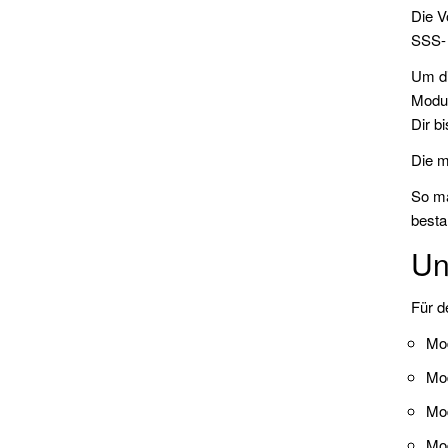
Die V
SSS- 
Um di
Modul
Dir bi
Die m
So ma
besta
Un
Für d
Mo
Mo
Mo
Mo