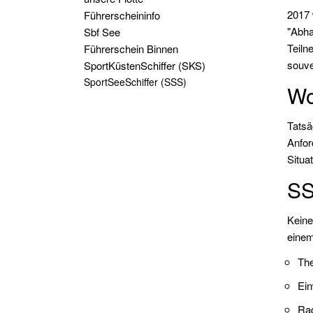
2017 
Führerscheininfo
"Abha
Sbf See
Teiln
Führerschein Binnen
souve
SportKüstenSchiffer (SKS)
SportSeeSchiffer (SSS)
Wo
Tatsä
Anfor
Situa
SS
Keine
einem
The
Ein
Ra